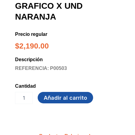
GRAFICO X UND
NARANJA
Precio regular
$
2,190.00
Descripción
REFERENCIA: P00503
Cantidad
MARCADOR
Añadir al carrito
DORICOLOR
GRAFICO
x
und
NARANJA
cantidad