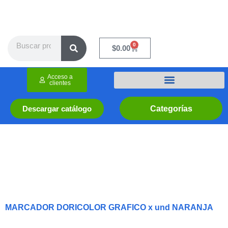
Ir
al
contenido
Search
0
Cart
$
0.00
Acceso a
clientes
Categorías
Descargar catálogo
MARCADOR DORICOLOR GRAFICO x und NARANJA