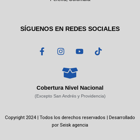
SÍGUENOS EN REDES SOCIALES
F
I
Y
T
a
n
o
i
c
s
u
k
e
t
t
t
b
a
u
o
o
g
b
k
Cobertura Nivel Nacional
o
r
e
(Excepto San Andrés y Providencia)
k
a
-
m
f
Copyright 2024 | Todos los derechos reservados | Desarrollado
por
Seisk agencia