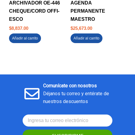
ARCHIVADOR OE-446
AGENDA
CHEQUE/CORD OFFI-
PERMANENTE
ESCO
MAESTRO
$
8,837.00
$
25,673.00
Añadir al carrito
Añadir al carrito
Comunícate con nosotros
Déjanos tu correo y entérate de
nuestros descuentos