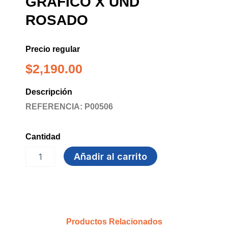
GRAFICO X UND
ROSADO
Precio regular
$
2,190.00
Descripción
REFERENCIA: P00506
Cantidad
MARCADOR
Añadir al carrito
DORICOLOR
GRAFICO
x
und
ROSADO
cantidad
Productos Relacionados