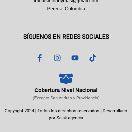
infodistritodoymas@gmail.com
Pereira, Colombia
SÍGUENOS EN REDES SOCIALES
F
I
Y
T
a
n
o
i
c
s
u
k
e
t
t
t
b
a
u
o
o
g
b
k
Cobertura Nivel Nacional
o
r
e
(Excepto San Andrés y Providencia)
k
a
Copyright 2024 | Todos los derechos reservados | Desarrollado
-
m
por
Seisk agencia
f