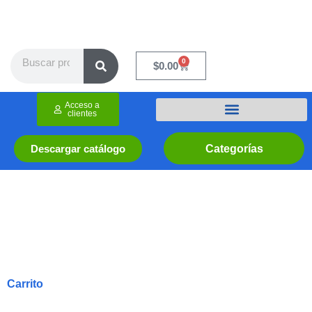
Ir
al
contenido
Search
0
Cart
$
0.00
Acceso a
clientes
Categorías
Descargar catálogo
Carrito