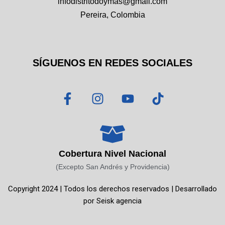
infodistritodoymas@gmail.com
Pereira, Colombia
SÍGUENOS EN REDES SOCIALES
F
I
Y
T
a
n
o
i
c
s
u
k
e
t
t
t
b
a
u
o
o
g
b
k
Cobertura Nivel Nacional
o
r
e
(Excepto San Andrés y Providencia)
k
a
Copyright 2024 | Todos los derechos reservados | Desarrollado
-
m
por
Seisk agencia
f