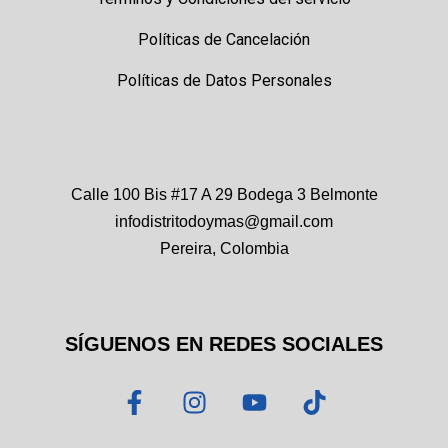
Políticas de Cancelación
Políticas de Datos Personales
Calle 100 Bis #17 A 29 Bodega 3 Belmonte
infodistritodoymas@gmail.com
Pereira, Colombia
SÍGUENOS EN REDES SOCIALES
F
I
Y
T
a
n
o
i
c
s
u
k