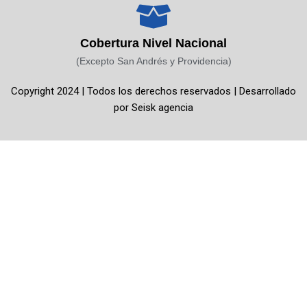
e
t
t
t
b
a
u
o
o
g
b
k
Cobertura Nivel Nacional
o
r
e
(Excepto San Andrés y Providencia)
k
a
Copyright 2024 | Todos los derechos reservados | Desarrollado
-
m
por
Seisk agencia
f