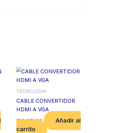
TECNOLOGIA
CABLE CONVERTIDOR
O
HDMI A VGA
l
Añadir al
$
16,871.00
carrito