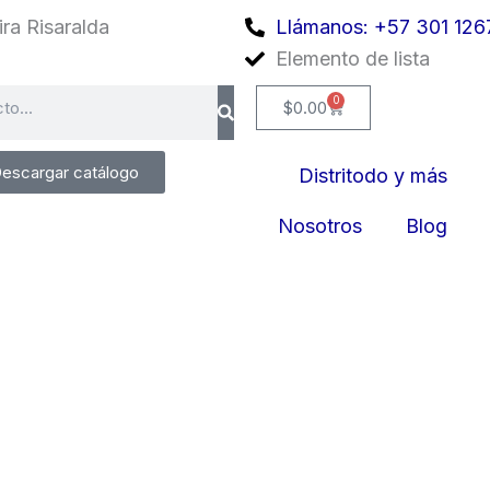
ra Risaralda
Llámanos: +57 301 126
Elemento de lista
0
Cart
$
0.00
escargar catálogo
Distritodo y más
Nosotros
Blog