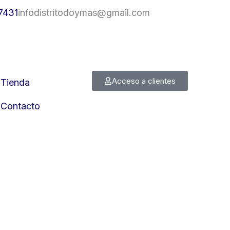
7431
infodistritodoymas@gmail.com
Acceso a clientes
Tienda
Contacto