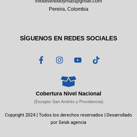
infodistritodoymas@gmail.com
Pereira, Colombia
SÍGUENOS EN REDES SOCIALES
F
I
Y
T
a
n
o
i
c
s
u
k
e
t
t
t
b
a
u
o
o
g
b
k
Cobertura Nivel Nacional
o
r
e
(Excepto San Andrés y Providencia)
k
a
Copyright 2024 | Todos los derechos reservados | Desarrollado
-
m
por
Seisk agencia
f