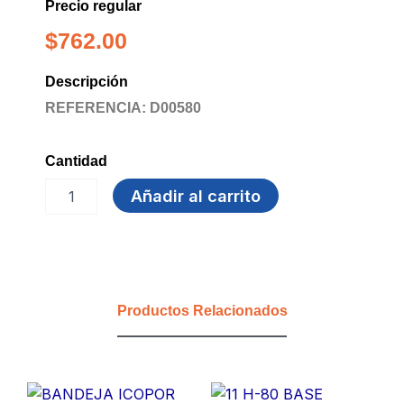
Precio regular
$
762.00
Descripción
REFERENCIA: D00580
Cantidad
AL-
Añadir al carrito
133
TAPA
EMPAQUE
64
OZ
ALICO
Productos Relacionados
cantidad