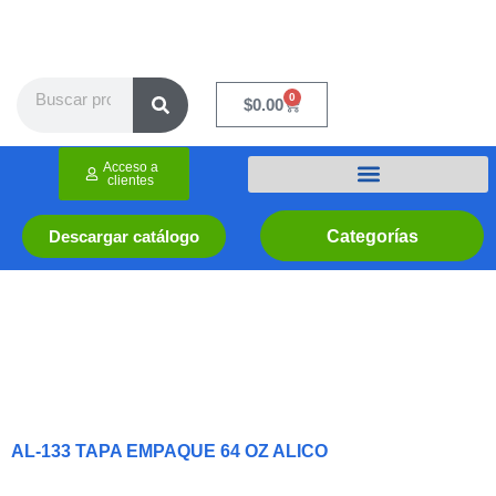
Ir
al
contenido
Search
0
Cart
$
0.00
Acceso a
clientes
Categorías
Descargar catálogo
AL-133 TAPA EMPAQUE 64 OZ ALICO