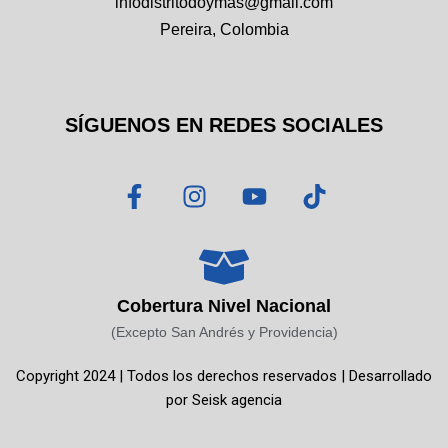
infodistritodoymas@gmail.com
Pereira, Colombia
SÍGUENOS EN REDES SOCIALES
F
I
Y
T
a
n
o
i
c
s
u
k
e
t
t
t
b
a
u
o
o
g
b
k
Cobertura Nivel Nacional
o
r
e
(Excepto San Andrés y Providencia)
k
a
Copyright 2024 | Todos los derechos reservados | Desarrollado
-
m
por
Seisk agencia
f