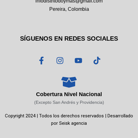
infodistritodoymas@gmail.com
Pereira, Colombia
SÍGUENOS EN REDES SOCIALES
F
I
Y
T
a
n
o
i
c
s
u
k
e
t
t
t
b
a
u
o
o
g
b
k
Cobertura Nivel Nacional
o
r
e
(Excepto San Andrés y Providencia)
k
a
Copyright 2024 | Todos los derechos reservados | Desarrollado
-
m
por
Seisk agencia
f