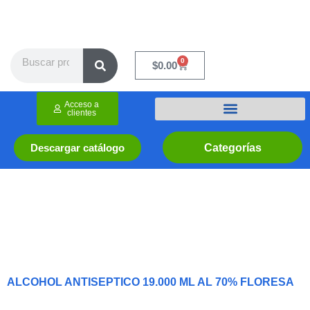
Ir
al
contenido
Search
0
Cart
$
0.00
Acceso a
clientes
Categorías
Descargar catálogo
ALCOHOL ANTISEPTICO 19.000 ML AL 70% FLORESA