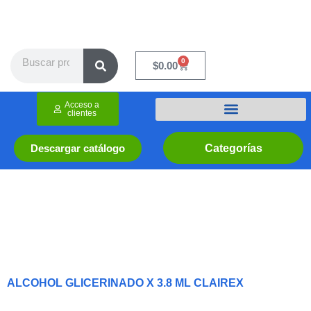
Ir
al
contenido
Search
0
Cart
$
0.00
Acceso a
clientes
Categorías
Descargar catálogo
ALCOHOL GLICERINADO X 3.8 ML CLAIREX