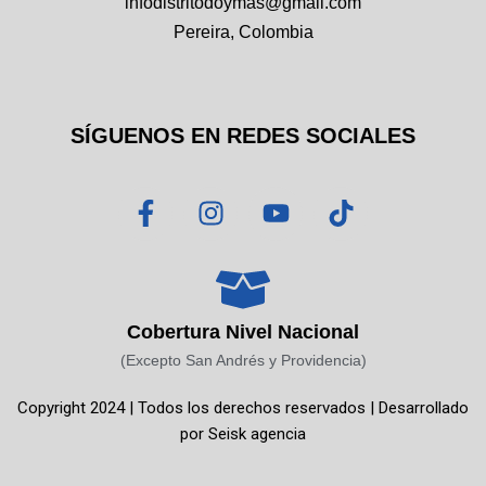
infodistritodoymas@gmail.com
Pereira, Colombia
SÍGUENOS EN REDES SOCIALES
F
I
Y
T
a
n
o
i
c
s
u
k
e
t
t
t
b
a
u
o
o
g
b
k
Cobertura Nivel Nacional
o
r
e
(Excepto San Andrés y Providencia)
k
a
Copyright 2024 | Todos los derechos reservados | Desarrollado
-
m
por
Seisk agencia
f