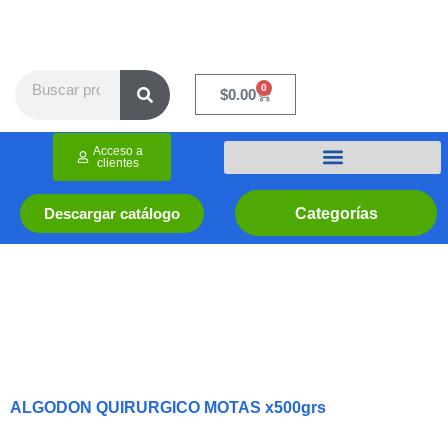
Ir
al
contenido
Search
0
Cart
$
0.00
Acceso a
clientes
Categorías
Descargar catálogo
ALGODON QUIRURGICO MOTAS x500grs