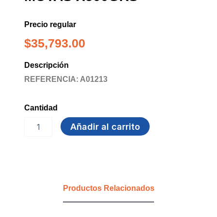
Precio regular
$
35,793.00
Descripción
REFERENCIA: A01213
Cantidad
ALGODON
Añadir al carrito
QUIRURGICO
MOTAS
x500grs
cantidad
Productos Relacionados