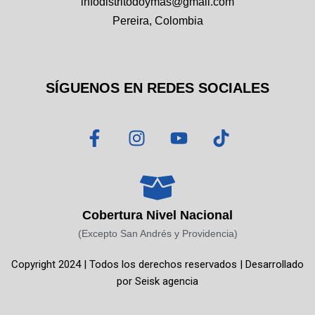
infodistritodoymas@gmail.com
Pereira, Colombia
SÍGUENOS EN REDES SOCIALES
F
I
Y
T
a
n
o
i
c
s
u
k
e
t
t
t
b
a
u
o
o
g
b
k
Cobertura Nivel Nacional
o
r
e
(Excepto San Andrés y Providencia)
k
a
Copyright 2024 | Todos los derechos reservados | Desarrollado
-
m
por
Seisk agencia
f