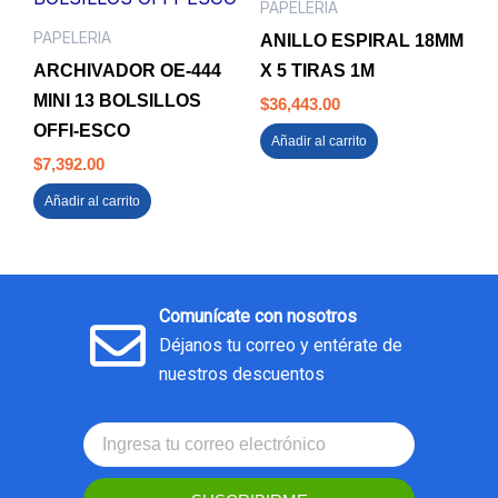
PAPELERIA
PAPELERIA
ANILLO ESPIRAL 18MM
ARCHIVADOR OE-444
X 5 TIRAS 1M
MINI 13 BOLSILLOS
$
36,443.00
OFFI-ESCO
Añadir al carrito
$
7,392.00
Añadir al carrito
Comunícate con nosotros
Déjanos tu correo y entérate de
nuestros descuentos