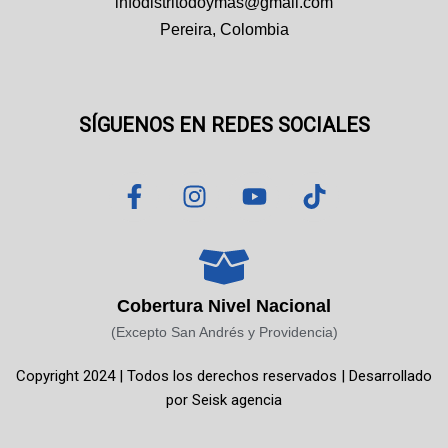
infodistritodoymas@gmail.com
Pereira, Colombia
SÍGUENOS EN REDES SOCIALES
F
I
Y
T
a
n
o
i
c
s
u
k
e
t
t
t
b
a
u
o
o
g
b
k
Cobertura Nivel Nacional
o
r
e
(Excepto San Andrés y Providencia)
k
a
Copyright 2024 | Todos los derechos reservados | Desarrollado
-
m
por
Seisk agencia
f