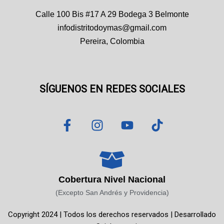
Calle 100 Bis #17 A 29 Bodega 3 Belmonte
infodistritodoymas@gmail.com
Pereira, Colombia
SÍGUENOS EN REDES SOCIALES
F
I
Y
T
a
n
o
i
c
s
u
k
e
t
t
t
b
a
u
o
o
g
b
k
Cobertura Nivel Nacional
o
r
e
(Excepto San Andrés y Providencia)
k
a
Copyright 2024 | Todos los derechos reservados | Desarrollado
-
m