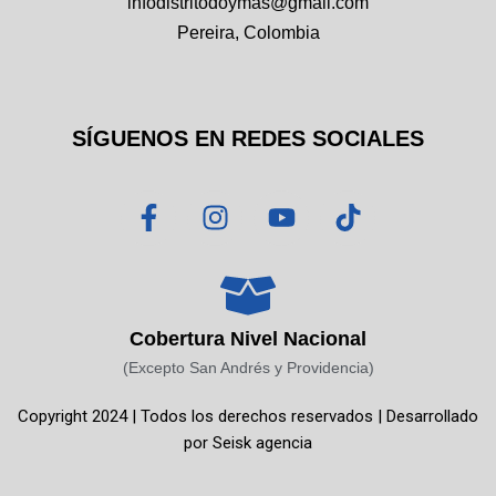
infodistritodoymas@gmail.com
Pereira, Colombia
SÍGUENOS EN REDES SOCIALES
F
I
Y
T
a
n
o
i
c
s
u
k
e
t
t
t
b
a
u
o
o
g
b
k
Cobertura Nivel Nacional
o
r
e
(Excepto San Andrés y Providencia)
k
a
Copyright 2024 | Todos los derechos reservados | Desarrollado
-
m
por
Seisk agencia
f