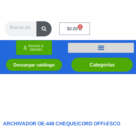
Ir
al
contenido
Search
0
Cart
$
0.00
Acceso a
clientes
Categorías
Descargar catálogo
ARCHIVADOR OE-446 CHEQUE/CORD OFFI-ESCO