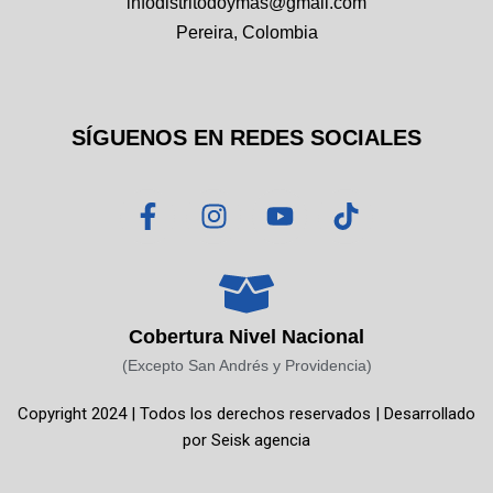
infodistritodoymas@gmail.com
Pereira, Colombia
SÍGUENOS EN REDES SOCIALES
F
I
Y
T
a
n
o
i
c
s
u
k
e
t
t
t
b
a
u
o
o
g
b
k
Cobertura Nivel Nacional
o
r
e
(Excepto San Andrés y Providencia)
k
a
Copyright 2024 | Todos los derechos reservados | Desarrollado
-
m
por
Seisk agencia
f