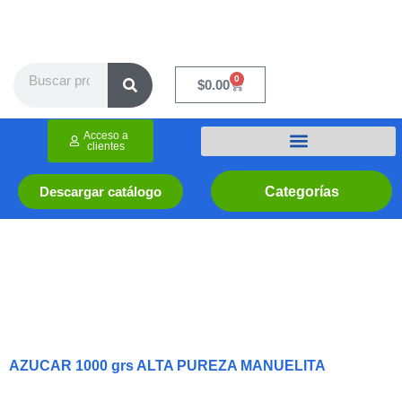
Ir
al
contenido
Search
0
Cart
$
0.00
Acceso a
clientes
Categorías
Descargar catálogo
AZUCAR 1000 grs ALTA PUREZA MANUELITA