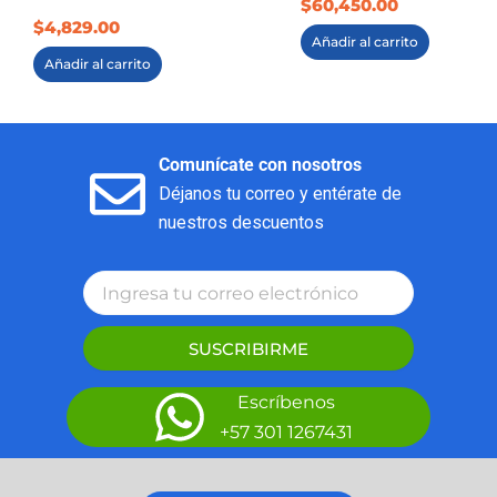
$
60,450.00
$
4,829.00
Añadir al carrito
Añadir al carrito
Comunícate con nosotros
Déjanos tu correo y entérate de
nuestros descuentos
SUSCRIBIRME
Escríbenos
+57 301 1267431