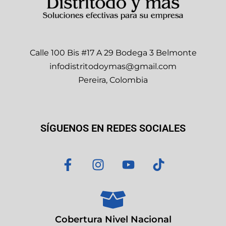
Calle 100 Bis #17 A 29 Bodega 3 Belmonte
infodistritodoymas@gmail.com
Pereira, Colombia
SÍGUENOS EN REDES SOCIALES
F
I
Y
T
a
n
o
i
c
s
u
k
e
t
t
t
b
a
u
o
o
g
b
k
Cobertura Nivel Nacional