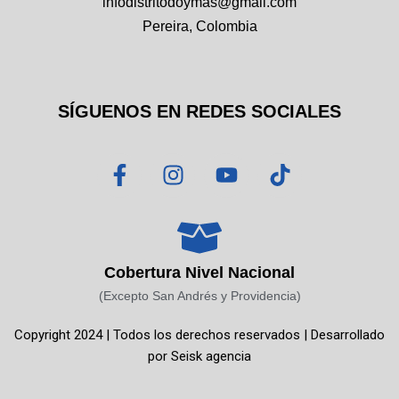
infodistritodoymas@gmail.com
Pereira, Colombia
SÍGUENOS EN REDES SOCIALES
F
I
Y
T
a
n
o
i
c
s
u
k
e
t
t
t
b
a
u
o
o
g
b
k
Cobertura Nivel Nacional
o
r
e
(Excepto San Andrés y Providencia)
k
a
Copyright 2024 | Todos los derechos reservados | Desarrollado
-
m
por
Seisk agencia
f