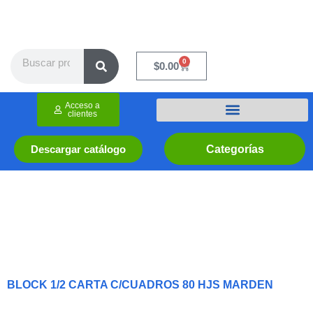
Ir
al
contenido
Search
0
Cart
$
0.00
Acceso a
clientes
Categorías
Descargar catálogo
BLOCK 1/2 CARTA C/CUADROS 80 HJS MARDEN