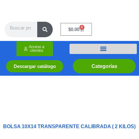
Ir
al
contenido
Search
0
Cart
$
0.00
Acceso a
clientes
Categorías
Descargar catálogo
BOLSA 10X14 TRANSPARENTE CALIBRADA ( 2 KILOS)