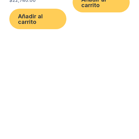
$
22,740.00
carrito
Añadir al
carrito