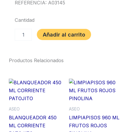
REFERENCIA: A03145
Cantidad
BOLSA
Añadir al carrito
10X14
TRANSPARENTE
CALIBRADA
(
Productos Relacionados
2
KILOS)
cantidad
ASEO
ASEO
BLANQUEADOR 450
LIMPIAPISOS 960 ML
ML CORRIENTE
FRUTOS ROJOS