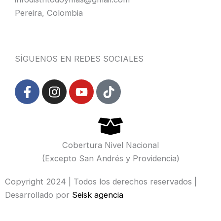
Pereira, Colombia
SÍGUENOS EN REDES SOCIALES
F
I
Y
T
a
n
o
i
c
s
u
k
e
t
t
t
b
a
u
o
o
g
b
k
Cobertura Nivel Nacional
o
r
e
(Excepto San Andrés y Providencia)
k
a
-
m
Copyright 2024 | Todos los derechos reservados |
f
Desarrollado por
Seisk agencia