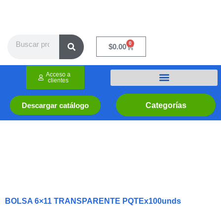
Ir
al
contenido
Search
0
Cart
$
0.00
Acceso a
clientes
Categorías
Descargar catálogo
BOLSA 6×11 TRANSPARENTE PQTEx100unds