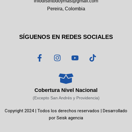
infodistritodoymas@gmail.com
Pereira, Colombia
SÍGUENOS EN REDES SOCIALES
F
I
Y
T
a
n
o
i
c
s
u
k
e
t
t
t
b
a
u
o
o
g
b
k
Cobertura Nivel Nacional
o
r
e
(Excepto San Andrés y Providencia)
k
a
Copyright 2024 | Todos los derechos reservados | Desarrollado
-
m
por
Seisk agencia
f