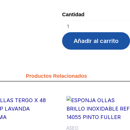
Cantidad
BOLSA
BASURA
65x90
Añadir al carrito
GRIS
PQTx10unds
cantidad
Productos Relacionados
ASEO