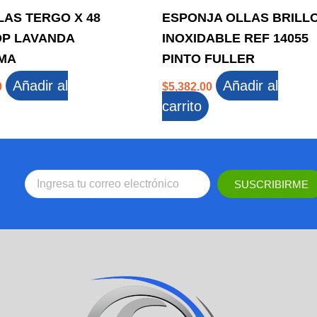
LAS TERGO X 48
ESPONJA OLLAS BRILL
OP LAVANDA
INOXIDABLE REF 14055
MA
PINTO FULLER
Añadir al
Añadir al
0
$
5,382.00
carrito
SUSCRIBIRME