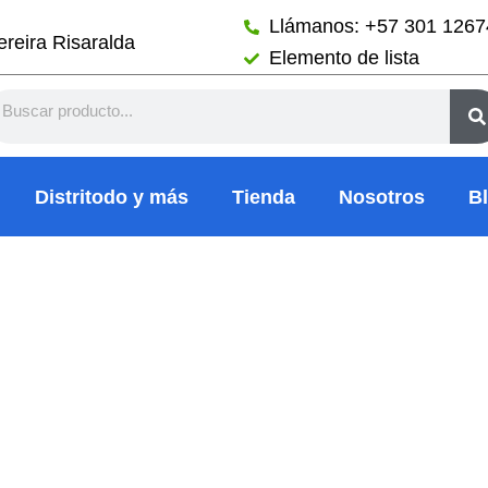
Llámanos: +57 301 126
reira Risaralda
Elemento de lista
arch
Distritodo y más
Tienda
Nosotros
B