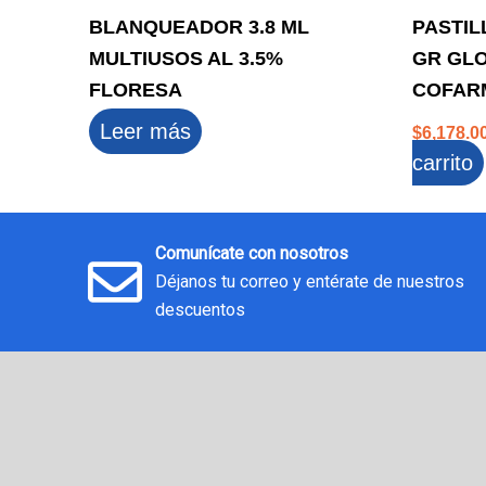
BLANQUEADOR 3.8 ML
PASTIL
MULTIUSOS AL 3.5%
GR GL
FLORESA
COFAR
Leer más
$
6,178.0
carrito
Comunícate con nosotros
Déjanos tu correo y entérate de nuestros
descuentos