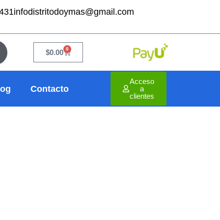
7431
infodistritodoymas@gmail.com
0
Cart
$
0.00
Acceso
log
Contacto
a
clientes