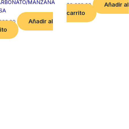
ARBONATO/MANZANA
Añadir al
$
9,669.00
SA
carrito
Añadir al
883.00
ito