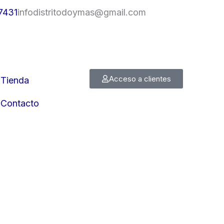
7431
infodistritodoymas@gmail.com
Acceso a clientes
Tienda
Contacto