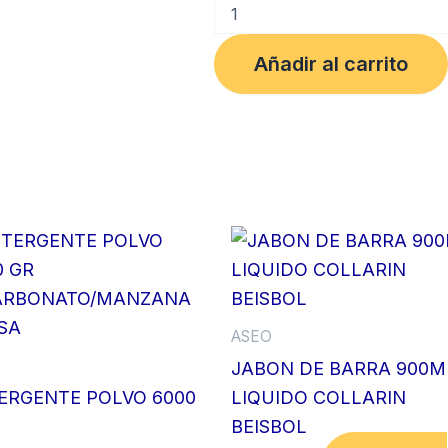
BOLSA
BASURA
70X90
Añadir al carrito
BLANCO
PQTX10
C-
1.8
TASK
PRO
cantidad
ASEO
O
JABON DE BARRA 900M
ERGENTE POLVO 6000
LIQUIDO COLLARIN
BEISBOL