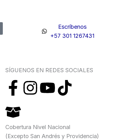
Escríbenos
+57 301 1267431
SÍGUENOS EN REDES SOCIALES
F
I
Y
T
a
n
o
i
c
s
u
k
Cobertura Nivel Nacional
e
t
t
t
(Excepto San Andrés y Providencia)