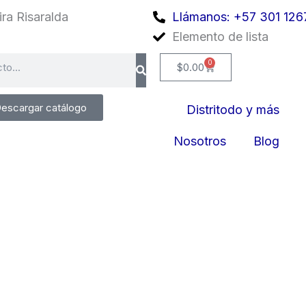
ra Risaralda
Llámanos: +57 301 126
Elemento de lista
0
Cart
$
0.00
escargar catálogo
Distritodo y más
Nosotros
Blog