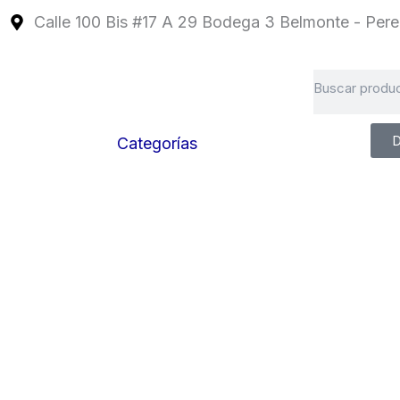
Ir
Calle 100 Bis #17 A 29 Bodega 3 Belmonte - Perei
al
contenido
Search
D
Categorías