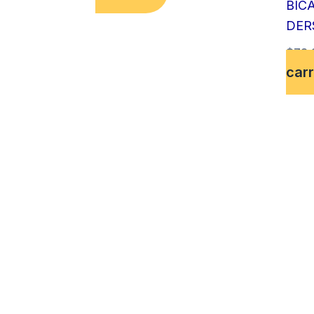
BIC
DER
$
72,
carr