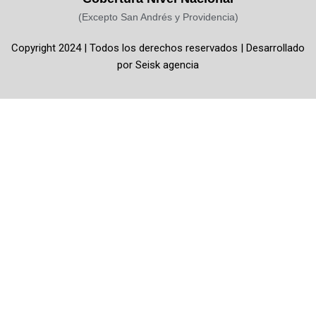
o
r
e
(Excepto San Andrés y Providencia)
k
a
Copyright 2024 | Todos los derechos reservados | Desarrollado
-
m
por
Seisk agencia
f