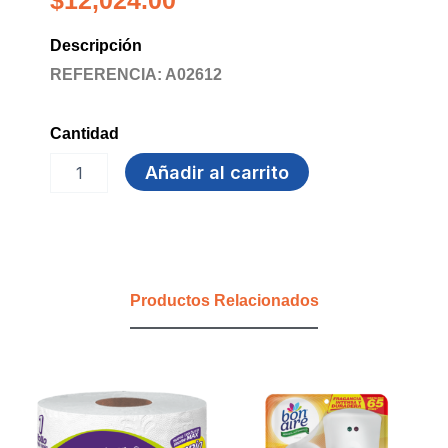
$
12,024.00
Descripción
REFERENCIA: A02612
Cantidad
BOLSA
Añadir al carrito
BASURA
80×110
ROJO
JUMBO
PQTx10
CAL-
Productos Relacionados
2
TASK
PRO
cantidad