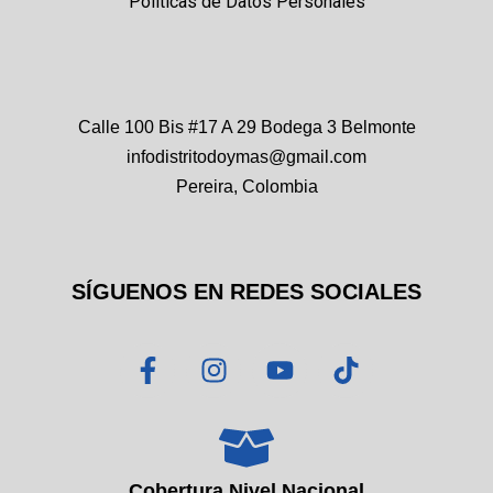
Políticas de Datos Personales
Calle 100 Bis #17 A 29 Bodega 3 Belmonte
infodistritodoymas@gmail.com
Pereira, Colombia
SÍGUENOS EN REDES SOCIALES
F
I
Y
T
a
n
o
i
c
s
u
k
e
t
t
t
b
a
u
o
o
g
b
k
Cobertura Nivel Nacional