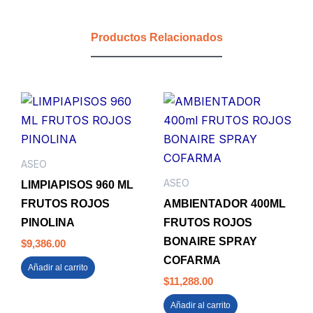
JUMBO
PQTX10
Productos Relacionados
C-
2
TASK
PRO
cantidad
ASEO
ASEO
LIMPIAPISOS 960 ML
FRUTOS ROJOS
AMBIENTADOR 400ML
PINOLINA
FRUTOS ROJOS
BONAIRE SPRAY
$
9,386.00
COFARMA
Añadir al carrito
$
11,288.00
Añadir al carrito