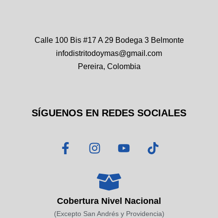
Calle 100 Bis #17 A 29 Bodega 3 Belmonte
infodistritodoymas@gmail.com
Pereira, Colombia
SÍGUENOS EN REDES SOCIALES
F
I
Y
T
a
n
o
i
c
s
u
k
e
t
t
t
b
a
u
o
o
g
b
k
Cobertura Nivel Nacional
o
r
e
(Excepto San Andrés y Providencia)