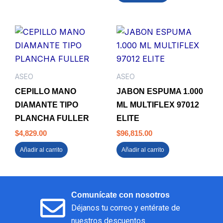
ASEO
ASEO
CEPILLO MANO
JABON ESPUMA 1.000
DIAMANTE TIPO
ML MULTIFLEX 97012
PLANCHA FULLER
ELITE
$
4,829.00
$
96,815.00
Añadir al carrito
Añadir al carrito
Comunícate con nosotros
Déjanos tu correo y entérate de
nuestros descuentos