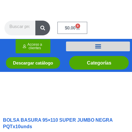
Ir
al
contenido
Search
0
Cart
$
0.00
Acceso a
clientes
Categorías
Descargar catálogo
BOLSA BASURA 95×110 SUPER JUMBO NEGRA
PQTx10unds