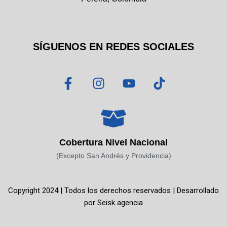
SÍGUENOS EN REDES SOCIALES
F
I
Y
T
a
n
o
i
c
s
u
k
e
t
t
t
b
a
u
o
o
g
b
k
Cobertura Nivel Nacional
o
r
e
(Excepto San Andrés y Providencia)
k
a
-
m
f
Copyright 2024 | Todos los derechos reservados | Desarrollado
por
Seisk agencia