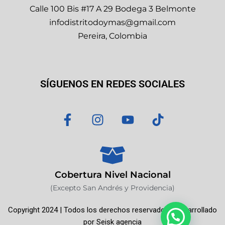
Calle 100 Bis #17 A 29 Bodega 3 Belmonte
infodistritodoymas@gmail.com
Pereira, Colombia
SÍGUENOS EN REDES SOCIALES
F
I
Y
T
a
n
o
i
c
s
u
k
e
t
t
t
b
a
u
o
o
g
b
k
Cobertura Nivel Nacional
o
r
e
(Excepto San Andrés y Providencia)
k
a
Copyright 2024 | Todos los derechos reservados | Desarrollado
-
m
por
Seisk agencia