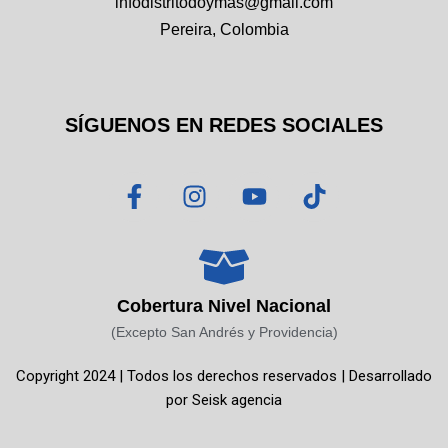
infodistritodoymas@gmail.com
Pereira, Colombia
SÍGUENOS EN REDES SOCIALES
F
I
Y
T
a
n
o
i
c
s
u
k
e
t
t
t
b
a
u
o
o
g
b
k
Cobertura Nivel Nacional
o
r
e
(Excepto San Andrés y Providencia)
k
a
Copyright 2024 | Todos los derechos reservados | Desarrollado
-
m
por
Seisk agencia
f