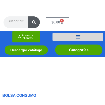
Ir
al
contenido
Search
0
Cart
$
0.00
Acceso a
clientes
Categorías
Descargar catálogo
BOLSA CONSUMO