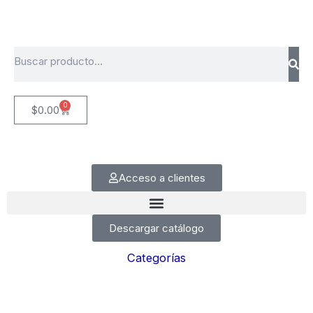
Ir
al
contenido
Search
0
Cart
$
0.00
Acceso a clientes
Descargar catálogo
Categorías