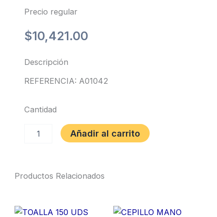
Precio regular
$
10,421.00
Descripción
REFERENCIA: A01042
Cantidad
BOLSA
Añadir al carrito
ZIPPER
6x8"
(15x20
CMS)
Productos Relacionados
PQTEx100unds
cantidad