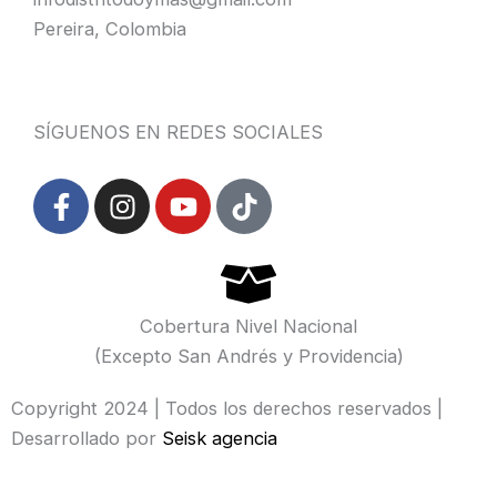
Pereira, Colombia
SÍGUENOS EN REDES SOCIALES
F
I
Y
T
a
n
o
i
c
s
u
k
e
t
t
t
b
a
u
o
o
g
b
k
Cobertura Nivel Nacional
o
r
e
(Excepto San Andrés y Providencia)
k
a
-
m
Copyright 2024 | Todos los derechos reservados |
f
Desarrollado por
Seisk agencia