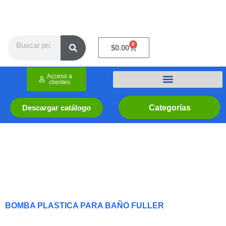
Ir
al
contenido
Search
0
Cart
$
0.00
Acceso a
clientes
Categorías
Descargar catálogo
BOMBA PLASTICA PARA BAÑO FULLER