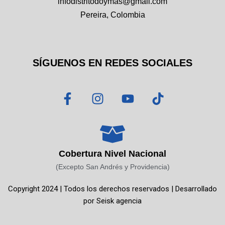
infodistritodoymas@gmail.com
Pereira, Colombia
SÍGUENOS EN REDES SOCIALES
F
I
Y
T
a
n
o
i
c
s
u
k
e
t
t
t
b
a
u
o
o
g
b
k
Cobertura Nivel Nacional
o
r
e
(Excepto San Andrés y Providencia)
k
a
Copyright 2024 | Todos los derechos reservados | Desarrollado
-
m
por
Seisk agencia
f