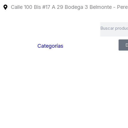
Ir
Calle 100 Bis #17 A 29 Bodega 3 Belmonte - Perei
al
contenido
Search
D
Categorías