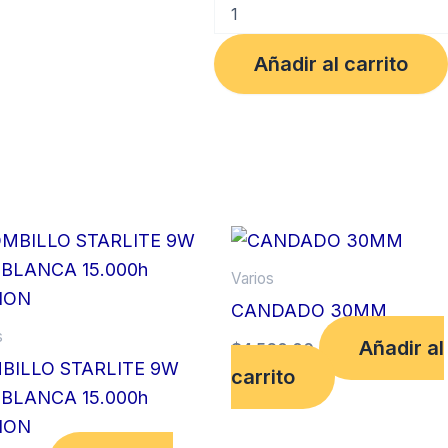
BOMBILLO
LED
8
Añadir al carrito
W
PHILIPS
60W
cantidad
Varios
CANDADO 30MM
s
Añadir al
$
4,560.00
BILLO STARLITE 9W
carrito
 BLANCA 15.000h
ION