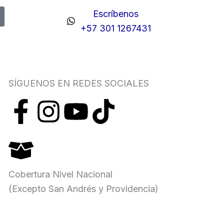
Escríbenos
+57 301 1267431
SÍGUENOS EN REDES SOCIALES
F
I
Y
T
a
n
o
i
c
s
u
k
Cobertura Nivel Nacional
e
t
t
t
(Excepto San Andrés y Providencia)
b
a
u
o