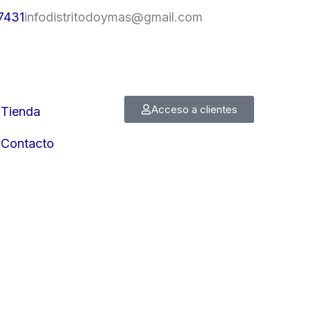
7431
infodistritodoymas@gmail.com
Acceso a clientes
Tienda
Contacto