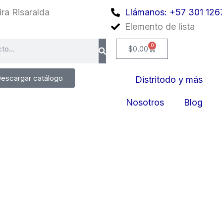
ra Risaralda
Llámanos: +57 301 126
Elemento de lista
0
Cart
$
0.00
escargar catálogo
Distritodo y más
Nosotros
Blog