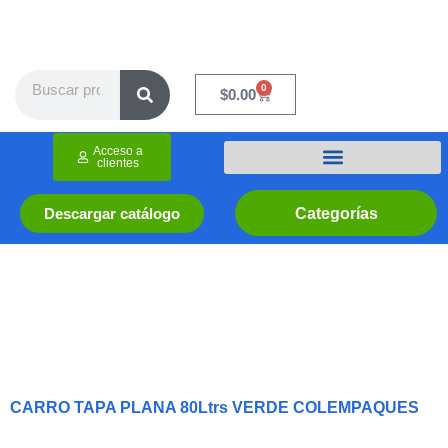
Ir
al
contenido
Search
0
Cart
$
0.00
Acceso a
clientes
Categorías
Descargar catálogo
CARRO TAPA PLANA 80Ltrs VERDE COLEMPAQUES