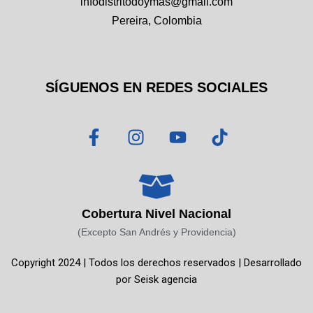
infodistritodoymas@gmail.com
Pereira, Colombia
SÍGUENOS EN REDES SOCIALES
F
I
Y
T
a
n
o
i
c
s
u
k
e
t
t
t
b
a
u
o
o
g
b
k
Cobertura Nivel Nacional
o
r
e
(Excepto San Andrés y Providencia)
k
a
Copyright 2024 | Todos los derechos reservados | Desarrollado
-
m
por
Seisk agencia
f