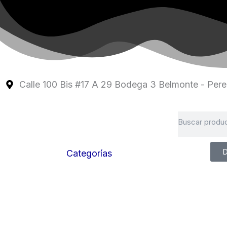
Ir
al
contenido
Calle 100 Bis #17 A 29 Bodega 3 Belmonte - Perei
Search
D
Categorías