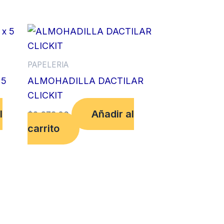
PAPELERIA
 5
ALMOHADILLA DACTILAR
CLICKIT
l
Añadir al
$
2,673.00
carrito