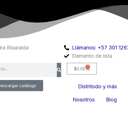
ra Risaralda
Llámanos: +57 301 126
Elemento de lista
0
Cart
$
0.00
escargar catálogo
Distritodo y más
Nosotros
Blog