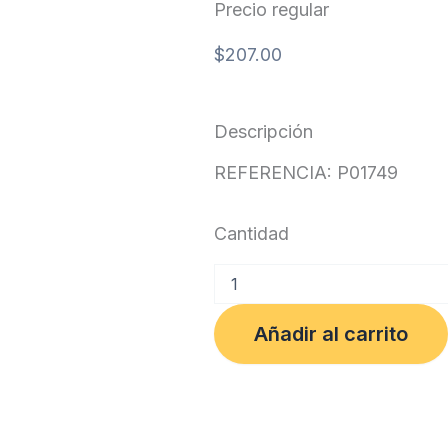
Precio regular
$
207.00
Descripción
REFERENCIA: P01749
Cantidad
CARTULINA
1/8
BLANCA
Añadir al carrito
X
UNIDAD
cantidad