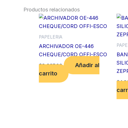
Productos relacionados
PAPELERIA
PAPE
ARCHIVADOR OE-446
CHEQUE/CORD OFFI-ESCO
BAN
SILI
Añadir al
$
8,837.00
ZEPP
carrito
$
4,8
carr