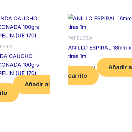
PAPELERIA
LERIA
ANILLO ESPIRAL 18mm x
DA CAUCHO
tiras 1m
CONADA 100grs
Añadir a
$
36,443.00
ELIN (UE 170)
carrito
Añadir al
21.00
ito