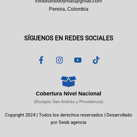
infodistritodoymas@gmail.com
Pereira, Colombia
SÍGUENOS EN REDES SOCIALES
F
I
Y
T
a
n
o
i
c
s
u
k
e
t
t
t
b
a
u
o
o
g
b
k
Cobertura Nivel Nacional
o
r
e
(Excepto San Andrés y Providencia)
k
a
Copyright 2024 | Todos los derechos reservados | Desarrollado
-
m
por
Seisk agencia
f