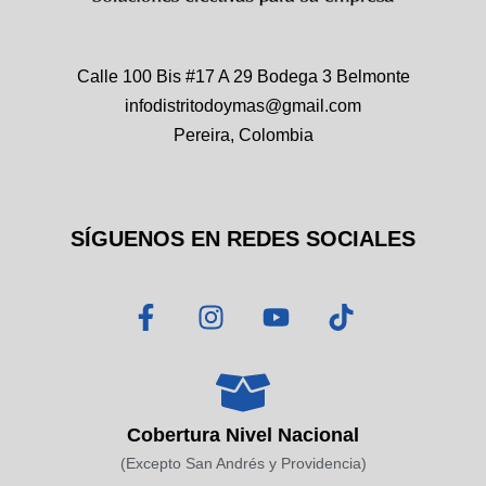
Calle 100 Bis #17 A 29 Bodega 3 Belmonte
infodistritodoymas@gmail.com
Pereira, Colombia
SÍGUENOS EN REDES SOCIALES
F
I
Y
T
a
n
o
i
c
s
u
k
e
t
t
t
b
a
u
o
o
g
b
k
Cobertura Nivel Nacional
o
r
e
(Excepto San Andrés y Providencia)