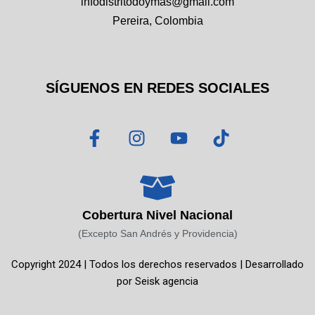
infodistritodoymas@gmail.com
Pereira, Colombia
SÍGUENOS EN REDES SOCIALES
F
I
Y
T
a
n
o
i
c
s
u
k
e
t
t
t
b
a
u
o
o
g
b
k
Cobertura Nivel Nacional
o
r
e
(Excepto San Andrés y Providencia)
k
a
Copyright 2024 | Todos los derechos reservados | Desarrollado
-
m
por
Seisk agencia
f