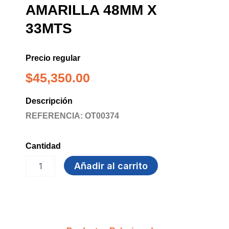
AMARILLA 48MM X
33MTS
Precio regular
$
45,350.00
Descripción
REFERENCIA: OT00374
Cantidad
CINTA
Añadir al carrito
DEMARCACION
AMARILLA
48MM
X
33MTS
cantidad