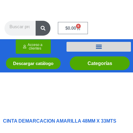
Ir
al
contenido
Search
0
Cart
$
0.00
Acceso a
clientes
Categorías
Descargar catálogo
CINTA DEMARCACION AMARILLA 48MM X 33MTS