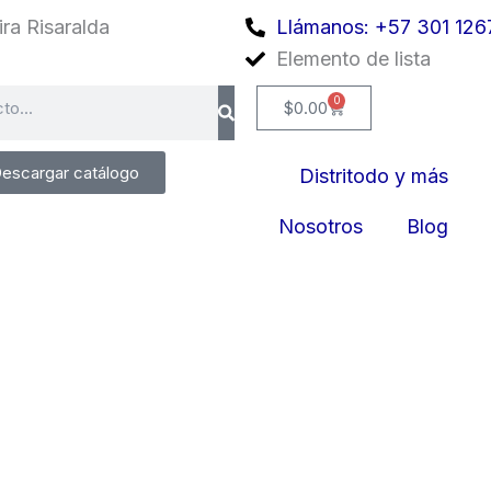
ra Risaralda
Llámanos: +57 301 126
Elemento de lista
0
Cart
$
0.00
escargar catálogo
Distritodo y más
Nosotros
Blog