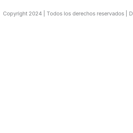
Copyright 2024 | Todos los derechos reservados | D
Ingresa tu código
Only fill in if you are not human