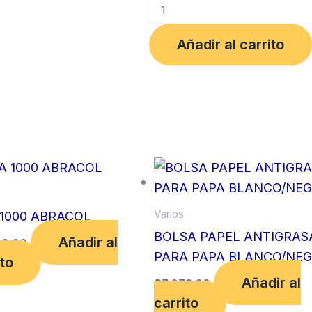
COCA
DE
AGUA
Añadir al carrito
GATO
26
CM
cantidad
Varios
 1000 ABRACOL
BOLSA PAPEL ANTIGRAS
Añadir al
29.00
PARA PAPA BLANCO/NE
ito
Añadir al
$
7,073.00
carrito