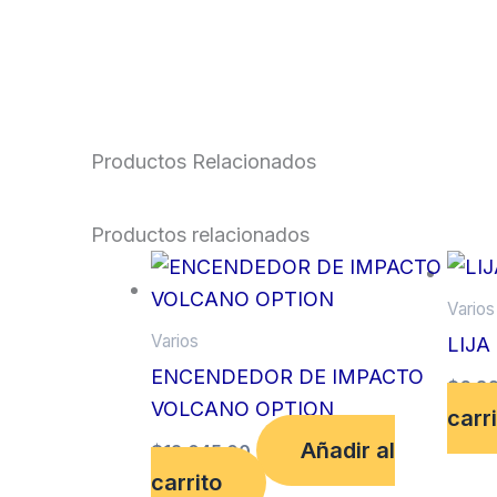
Productos Relacionados
Productos relacionados
Varios
Varios
LIJA
ENCENDEDOR DE IMPACTO
$
6,8
VOLCANO OPTION
carr
Añadir al
$
12,045.00
carrito