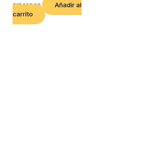
Añadir al
$
17,685.00
carrito