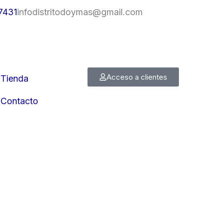
7431
infodistritodoymas@gmail.com
Acceso a clientes
Tienda
Contacto