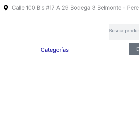
Ir
Calle 100 Bis #17 A 29 Bodega 3 Belmonte - Perei
al
contenido
Search
D
Categorías