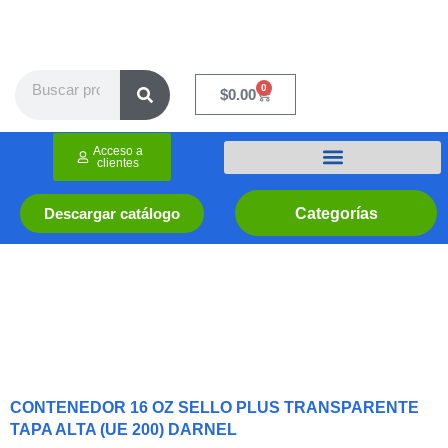
Ir
al
contenido
Search
0
Cart
$
0.00
Acceso a
clientes
Categorías
Descargar catálogo
CONTENEDOR 16 OZ SELLO PLUS TRANSPARENTE
TAPA ALTA (UE 200) DARNEL