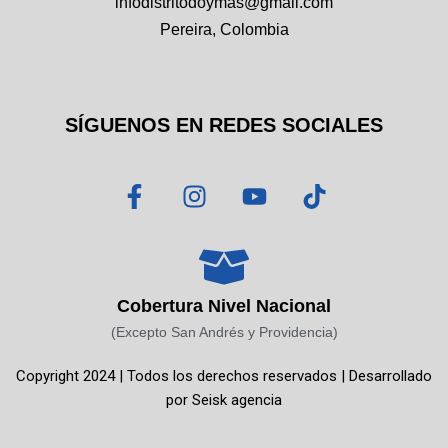
infodistritodoymas@gmail.com
Pereira, Colombia
SÍGUENOS EN REDES SOCIALES
F
I
Y
T
a
n
o
i
c
s
u
k
e
t
t
t
b
a
u
o
o
g
b
k
Cobertura Nivel Nacional
o
r
e
(Excepto San Andrés y Providencia)
k
a
Copyright 2024 | Todos los derechos reservados | Desarrollado
-
m
por
Seisk agencia
f