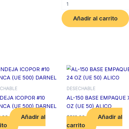
COPA
1/2
OZ
Añadir al carrito
PQT
X
50
CARIBE
cantidad
CHABLE
DESECHABLE
DEJA ICOPOR #10
AL-150 BASE EMPAQUE 
NCA (UE 500) DARNEL
OZ (UE 50) ALICO
Añadir al
Añadir al
.00
$
512.00
ito
carrito