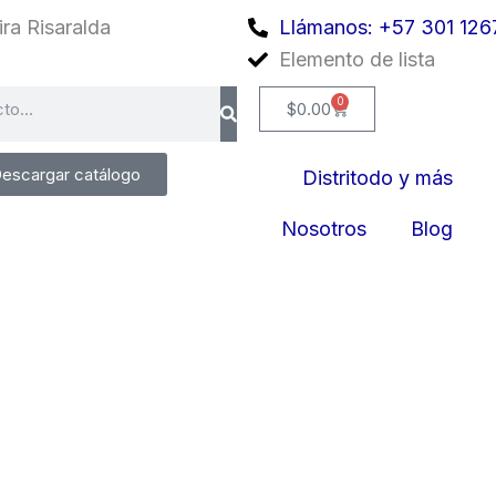
ra Risaralda
Llámanos: +57 301 126
Elemento de lista
0
Cart
$
0.00
escargar catálogo
Distritodo y más
Nosotros
Blog