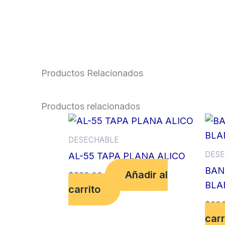
Productos Relacionados
Productos relacionados
DESECHABLE
DESE
AL-55 TAPA PLANA ALICO
BAN
Añadir al
$
539.00
BLA
carrito
$
296
carr