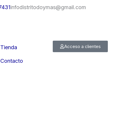
7431
infodistritodoymas@gmail.com
Acceso a clientes
Tienda
Contacto