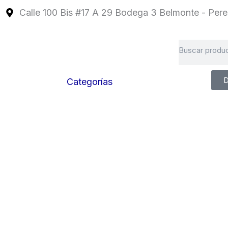
Ir
Calle 100 Bis #17 A 29 Bodega 3 Belmonte - Perei
al
contenido
Search
D
Categorías