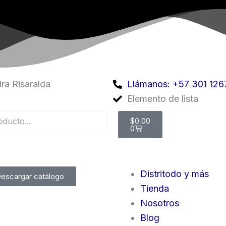
ra Risaralda
Llámanos: +57 301 126
Elemento de lista
Cart
$
0.00
0
Distritodo y más
escargar catálogo
Tienda
Nosotros
Blog