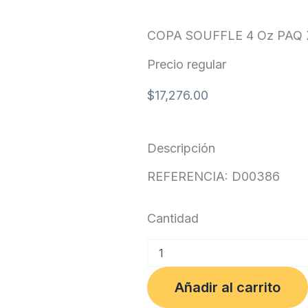
COPA SOUFFLE 4 Oz PAQ 
Precio regular
$
17,276.00
Descripción
REFERENCIA: D00386
Cantidad
COPA
SOUFFLE
4
Añadir al carrito
Oz
PAQ