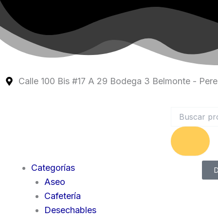
Ir
al
contenido
Calle 100 Bis #17 A 29 Bodega 3 Belmonte - Perei
Search
Categorías
D
Aseo
Cafetería
Desechables