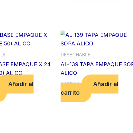
X
100
UDS
DARNEL
cantidad
LE
DESECHABLE
BASE EMPAQUE X 24
AL-139 TAPA EMPAQUE SO
0) ALICO
ALICO
Añadir al
Añadir al
$
377.00
carrito