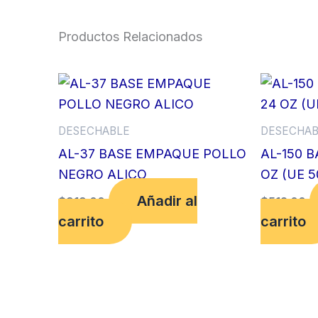
Productos Relacionados
DESECHABLE
DESECHAB
AL-37 BASE EMPAQUE POLLO
AL-150 
NEGRO ALICO
OZ (UE 5
Añadir al
$
919.00
$
512.00
carrito
carrito