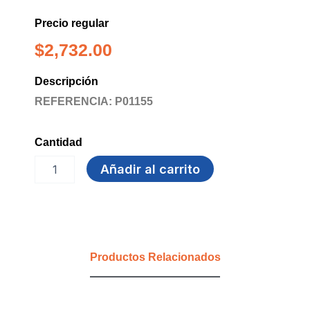
Precio regular
$
2,732.00
Descripción
REFERENCIA: P01155
Cantidad
CORRECTOR
Añadir al carrito
EN
CINTA
OE-
260
OFFI
ESCO
Productos Relacionados
cantidad