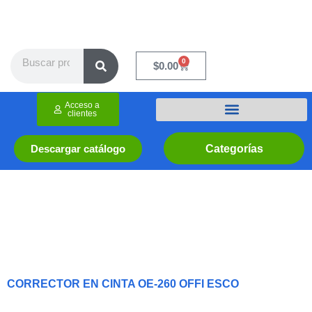
Ir
al
contenido
Search
0
Cart
$
0.00
Acceso a
clientes
Categorías
Descargar catálogo
CORRECTOR EN CINTA OE-260 OFFI ESCO