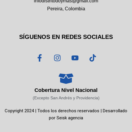
infodistritodoymas@gmail.com
Pereira, Colombia
SÍGUENOS EN REDES SOCIALES
F
I
Y
T
a
n
o
i
c
s
u
k
e
t
t
t
b
a
u
o
o
g
b
k
Cobertura Nivel Nacional
o
r
e
(Excepto San Andrés y Providencia)
k
a
Copyright 2024 | Todos los derechos reservados | Desarrollado
-
m
por
Seisk agencia
f