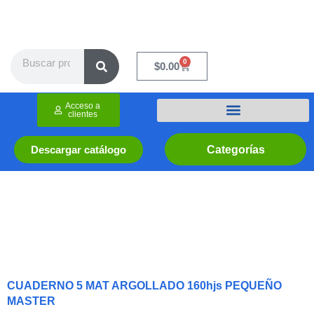
Ir
al
contenido
Search
0
Cart
$
0.00
Acceso a
clientes
Categorías
Descargar catálogo
CUADERNO 5 MAT ARGOLLADO 160hjs PEQUEÑO
MASTER