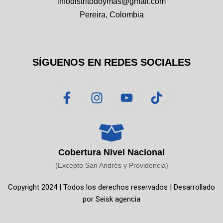
infodistritodoymas@gmail.com
Pereira, Colombia
SÍGUENOS EN REDES SOCIALES
F
I
Y
T
a
n
o
i
c
s
u
k
e
t
t
t
b
a
u
o
o
g
b
k
Cobertura Nivel Nacional
o
r
e
(Excepto San Andrés y Providencia)
k
a
Copyright 2024 | Todos los derechos reservados | Desarrollado
-
m
por
Seisk agencia
f