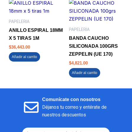
PAPELERIA
PAPELERIA
ANILLO ESPIRAL 18MM
X 5 TIRAS 1M
BANDA CAUCHO
SILICONADA 100GRS
$
36,443.00
ZEPPELIN (UE 170)
Añadir al carrito
$
4,821.00
Añadir al carrito
Comunícate con nosotros
Déjanos tu correo y entérate de
nuestros descuentos