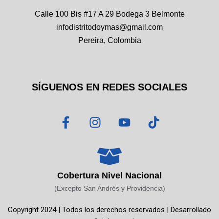
Calle 100 Bis #17 A 29 Bodega 3 Belmonte
infodistritodoymas@gmail.com
Pereira, Colombia
SÍGUENOS EN REDES SOCIALES
F
I
Y
T
a
n
o
i
c
s
u
k
e
t
t
t
b
a
u
o
o
g
b
k
Cobertura Nivel Nacional
o
r
e
(Excepto San Andrés y Providencia)
k
a
Copyright 2024 | Todos los derechos reservados | Desarrollado
-
m