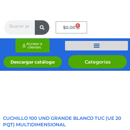
Ir
al
contenido
Search
0
Cart
$
0.00
Acceso a
clientes
Categorías
Descargar catálogo
CUCHILLO 100 UND GRANDE BLANCO TUC (UE 20
PQT) MULTIDIMENSIONAL