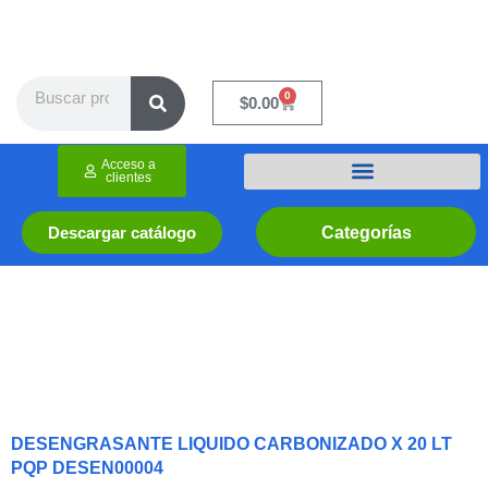
Ir
al
contenido
Search
0
Cart
$
0.00
Acceso a
clientes
Categorías
Descargar catálogo
DESENGRASANTE LIQUIDO CARBONIZADO X 20 LT
PQP DESEN00004