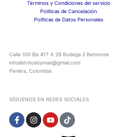
Términos y Condiciones del servicio
Políticas de Cancelación
Políticas de Datos Personales
Calle 100 Bis #17 A 29 Bodega 3 Belmonte
infodistritodoymas@gmail.com
Pereira, Colombia
SÍGUENOS EN REDES SOCIALES
F
I
Y
T
a
n
o
i
c
s
u
k