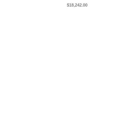
$
18,242.00
Leer más
Añadir al carrito