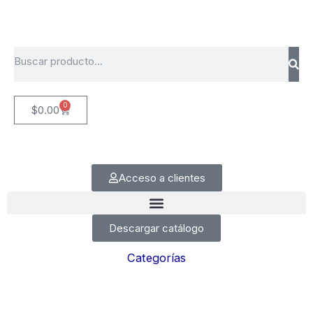
Ir
al
contenido
Search
0
Cart
$
0.00
Acceso a clientes
Descargar catálogo
Categorías