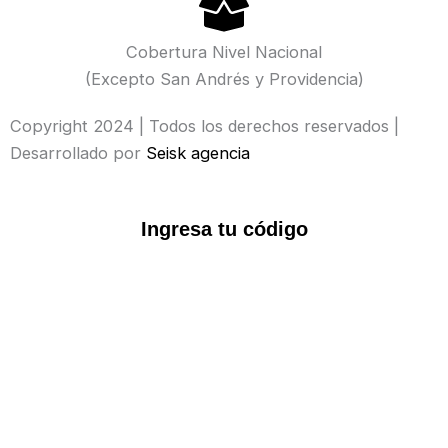
e
t
t
t
b
a
u
o
o
g
b
k
Cobertura Nivel Nacional
o
r
e
(Excepto San Andrés y Providencia)
k
a
-
m
Copyright 2024 | Todos los derechos reservados |
f
Desarrollado por
Seisk agencia
Ingresa tu código