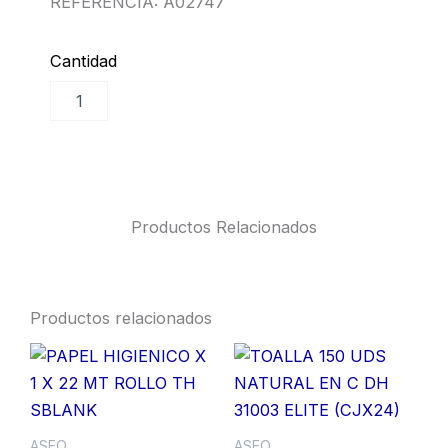
REFERENCIA: A02747
Cantidad
DESENGRASANTE
Añadir al carrito
LIQUIDO
CARBONIZADO
X
4
LT
PQP
Productos Relacionados
DESEN00005
cantidad
Productos relacionados
ASEO
ASEO