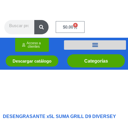
Ir
al
contenido
Search
0
Cart
$
0.00
Acceso a
clientes
Categorías
Descargar catálogo
DESENGRASANTE x5L SUMA GRILL D9 DIVERSEY