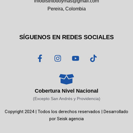
infodistritodoymas@gmail.com
Pereira, Colombia
SÍGUENOS EN REDES SOCIALES
F
I
Y
T
a
n
o
i
c
s
u
k
e
t
t
t
b
a
u
o
o
g
b
k
Cobertura Nivel Nacional
o
r
e
(Excepto San Andrés y Providencia)
k
a
Copyright 2024 | Todos los derechos reservados | Desarrollado
-
m
por
Seisk agencia
f