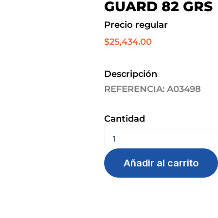
GUARD 82 GRS
Precio regular
$
25,434.00
Descripción
REFERENCIA: A03498
Cantidad
DESODORANTE
GILLETT
TRAIN
Añadir al carrito
GUARD
82
grs
cantidad