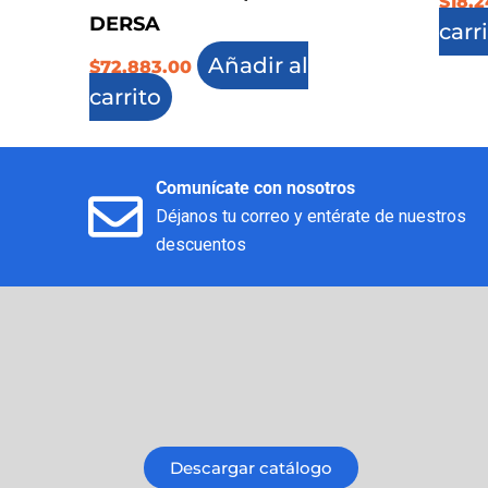
$
18,
DERSA
carr
Añadir al
$
72,883.00
carrito
Comunícate con nosotros
Déjanos tu correo y entérate de nuestros
descuentos
Descargar catálogo