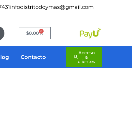
7431
infodistritodoymas@gmail.com
0
Cart
$
0.00
Acceso
log
Contacto
a
clientes