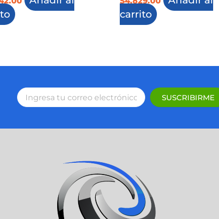
242.00
$
4,829.00
ito
carrito
SUSCRIBIRME