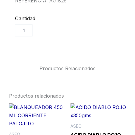
REFERENCIA: A01825
Cantidad
DETERGENTE
Añadir al carrito
LIQUIDO
300
ML
DOYPACK
ROPA
COLOR
Productos Relacionados
WOOLITE
cantidad
Productos relacionados
ASEO
ASEO