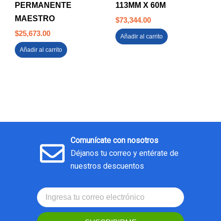
PERMANENTE
113MM X 60M
MAESTRO
$
73,344.00
$
25,673.00
Añadir al carrito
Añadir al carrito
Comunícate con nosotros
Déjanos tu correo y entérate de
nuestros descuentos