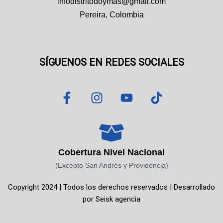
infodistritodoymas@gmail.com
Pereira, Colombia
SÍGUENOS EN REDES SOCIALES
F
I
Y
T
a
n
o
i
c
s
u
k
e
t
t
t
b
a
u
o
o
g
b
k
Cobertura Nivel Nacional
o
r
e
(Excepto San Andrés y Providencia)
k
a
Copyright 2024 | Todos los derechos reservados | Desarrollado
-
m
por
Seisk agencia
f