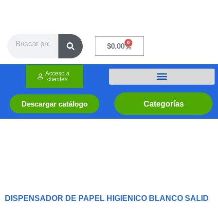
Ir
al
contenido
Search
0
Cart
$
0.00
Acceso a
clientes
Categorías
Descargar catálogo
DISPENSADOR DE PAPEL HIGIENICO BLANCO SALID