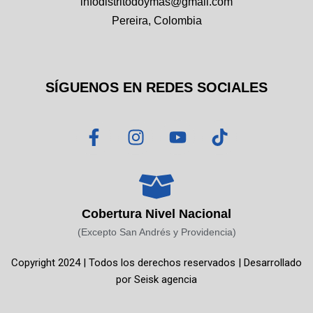
infodistritodoymas@gmail.com
Pereira, Colombia
SÍGUENOS EN REDES SOCIALES
F
I
Y
T
a
n
o
i
c
s
u
k
e
t
t
t
b
a
u
o
o
g
b
k
Cobertura Nivel Nacional
o
r
e
(Excepto San Andrés y Providencia)
k
a
Copyright 2024 | Todos los derechos reservados | Desarrollado
-
m
por
Seisk agencia
f