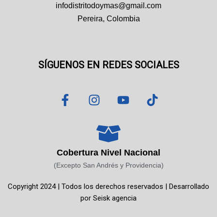
infodistritodoymas@gmail.com
Pereira, Colombia
SÍGUENOS EN REDES SOCIALES
F
I
Y
T
a
n
o
i
c
s
u
k
e
t
t
t
b
a
u
o
o
g
b
k
Cobertura Nivel Nacional
o
r
e
(Excepto San Andrés y Providencia)
k
a
Copyright 2024 | Todos los derechos reservados | Desarrollado
-
m
por
Seisk agencia
f