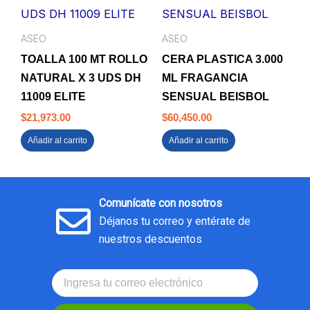
ASEO
ASEO
TOALLA 100 MT ROLLO
CERA PLASTICA 3.000
NATURAL X 3 UDS DH
ML FRAGANCIA
11009 ELITE
SENSUAL BEISBOL
$
21,973.00
$
60,450.00
Añadir al carrito
Añadir al carrito
Comunícate con nosotros
Déjanos tu correo y entérate de
nuestros descuentos