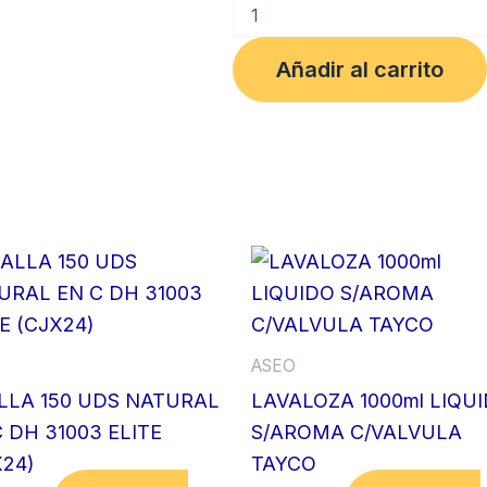
ESCOBA
DALIA
SUAVE
Añadir al carrito
REPUESTO
AZUL
TASK
cantidad
O
ASEO
LLA 150 UDS NATURAL
LAVALOZA 1000ml LIQU
 DH 31003 ELITE
S/AROMA C/VALVULA
X24)
TAYCO