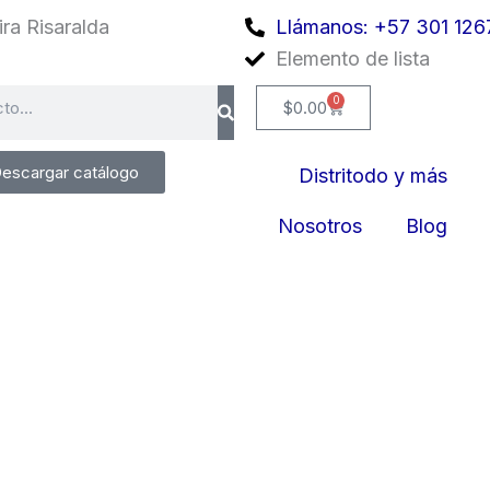
ra Risaralda
Llámanos: +57 301 126
Elemento de lista
0
Cart
$
0.00
escargar catálogo
Distritodo y más
Nosotros
Blog