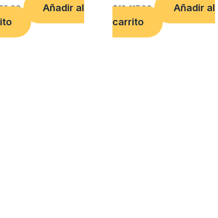
Añadir al
Añadir al
52.00
$
18,117.00
ito
carrito