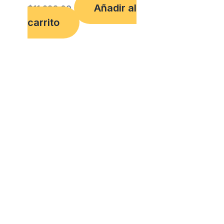
Añadir al
$
11,288.00
carrito