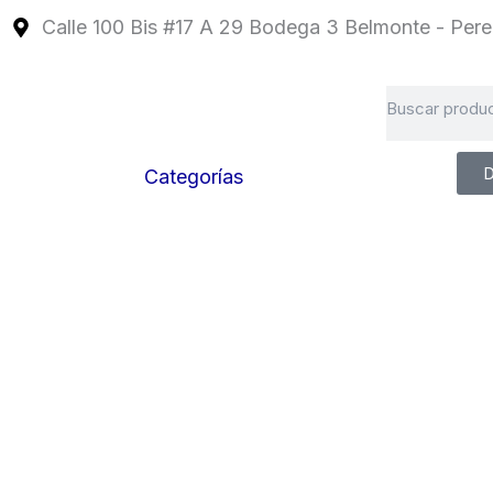
Ir
Calle 100 Bis #17 A 29 Bodega 3 Belmonte - Perei
al
contenido
Search
D
Categorías