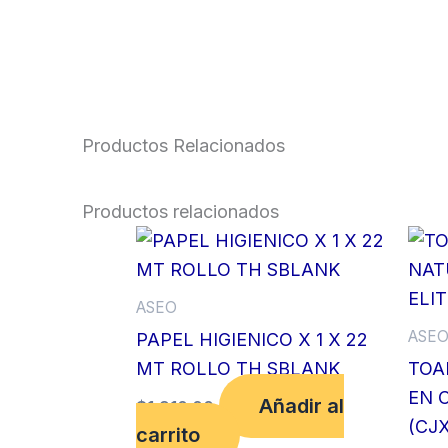
Productos Relacionados
Productos relacionados
ASEO
ASE
PAPEL HIGIENICO X 1 X 22
MT ROLLO TH SBLANK
TOA
EN C
Añadir al
$
1,910.00
(CJ
carrito