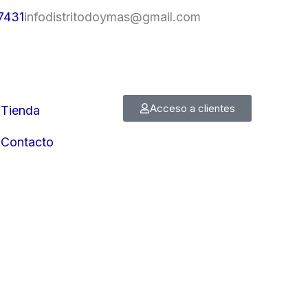
7431
infodistritodoymas@gmail.com
Acceso a clientes
Tienda
Contacto